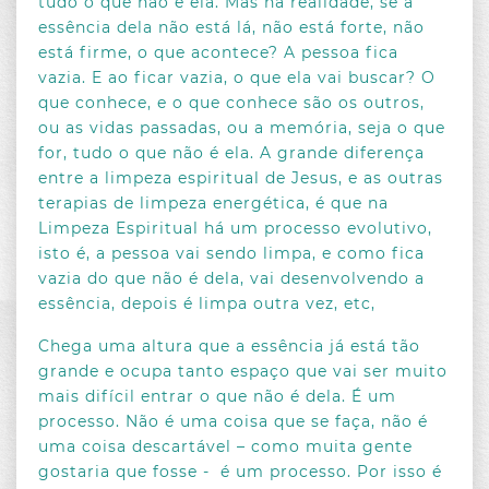
tudo o que não é ela. Mas na realidade, se a
MENSAGENS DE JESUS
FEVEREIRO
JANEIRO
2022
essência dela não está lá, não está forte, não
PROPÓSITO E MISSÃO DE VIDA
está firme, o que acontece? A pessoa fica
FEVEREIRO
OUTUBRO
MARÇO
vazia. E ao ficar vazia, o que ela vai buscar? O
SINAIS DO CORPO E DA ALMA
NOVEMBRO
MARÇO
ABRIL
que conhece, e o que conhece são os outros,
ou as vidas passadas, ou a memória, seja o que
DEZEMBRO
DEZEMBRO
ABRIL
for, tudo o que não é ela. A grande diferença
MAIO
entre a limpeza espiritual de Jesus, e as outras
JUNHO
terapias de limpeza energética, é que na
Limpeza Espiritual há um processo evolutivo,
JULHO
isto é, a pessoa vai sendo limpa, e como fica
AGOSTO
vazia do que não é dela, vai desenvolvendo a
essência, depois é limpa outra vez, etc,
SETEMBRO
OUTUBRO
Chega uma altura que a essência já está tão
grande e ocupa tanto espaço que vai ser muito
NOVEMBRO
mais difícil entrar o que não é dela. É um
DEZEMBRO
processo. Não é uma coisa que se faça, não é
uma coisa descartável – como muita gente
gostaria que fosse - é um processo. Por isso é