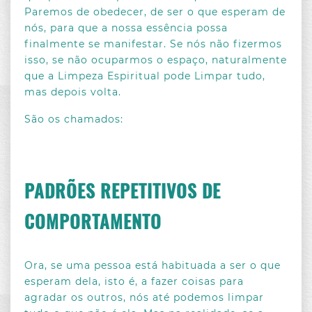
Paremos de obedecer, de ser o que esperam de
nós, para que a nossa essência possa
finalmente se manifestar. Se nós não fizermos
isso, se não ocuparmos o espaço, naturalmente
que a Limpeza Espiritual pode Limpar tudo,
mas depois volta.
São os chamados:
SOBRE A AUTORA
PADRÕES REPETITIVOS DE
CATEGORIAS
COMPORTAMENTO
ASTROLOGIA DA ALMA
ARQUIVO
ESPIRITUALIDADE E CONEXÃO
2025
Ora, se uma pessoa está habituada a ser o que
KARMA E VIDAS PASSADAS
esperam dela, isto é, a fazer coisas para
JANEIRO
2024
LIMPEZA ESPIRITUAL
agradar os outros, nós até podemos limpar
FEVEREIRO
JANEIRO
2023