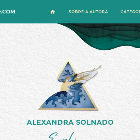
.COM
SOBRE A AUTORA
CATEGO
ASTRO
ALMA
ESPIRI
CONEX
KARMA
PASSA
LIMPEZ
MENSA
JESUS
PROPÓ
DE VID
SINAIS
DA AL