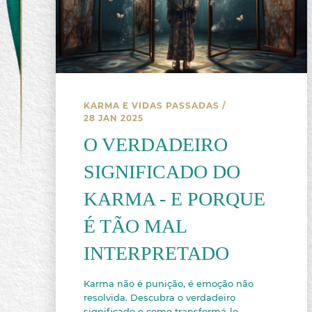
KARMA E VIDAS PASSADAS
/
28 JAN 2025
O VERDADEIRO
SIGNIFICADO DO
KARMA - E PORQUE
É TÃO MAL
INTERPRETADO
Karma não é punição, é emoção não
resolvida. Descubra o verdadeiro
significado e como transformá-lo.