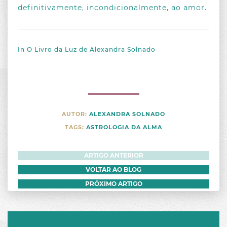
CATEGORIAS
definitivamente, incondicionalmente, ao amor.
ASTROLOGIA DA ALMA
ARQUIVO
ESPIRITUALIDADE E CONEXÃO
2025
In O Livro da Luz de Alexandra Solnado
KARMA E VIDAS PASSADAS
JANEIRO
2024
LIMPEZA ESPIRITUAL
FEVEREIRO
JANEIRO
2023
MENSAGENS DE JESUS
FEVEREIRO
JANEIRO
2022
PROPÓSITO E MISSÃO DE VIDA
FEVEREIRO
OUTUBRO
MARÇO
AUTOR:
ALEXANDRA SOLNADO
SINAIS DO CORPO E DA ALMA
NOVEMBRO
MARÇO
ABRIL
TAGS:
ASTROLOGIA DA ALMA
DEZEMBRO
DEZEMBRO
ABRIL
ARTIGO ANTERIOR
MAIO
VOLTAR AO BLOG
JUNHO
PRÓXIMO ARTIGO
JULHO
AGOSTO
SETEMBRO