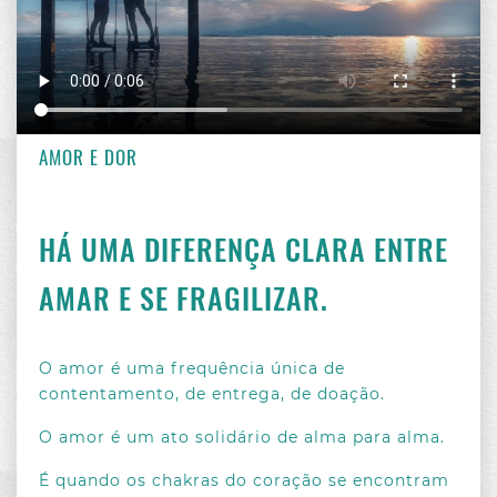
MENSAGENS DE JESUS
/ 20 JUN 2023
AMOR E DOR
HÁ UMA DIFERENÇA CLARA ENTRE
AMAR E SE FRAGILIZAR.
O amor é uma frequência única de
contentamento, de entrega, de doação.
O amor é um ato solidário de alma para alma.
É quando os chakras do coração se encontram