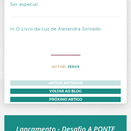
Ser especial.
In O Livro da Luz de Alexandra Solnado
AUTOR:
JESUS
ARTIGO ANTERIOR
VOLTAR AO BLOG
PRÓXIMO ARTIGO
SOBRE A AUTORA
Lançamento - Desafio A PONTE
CATEGORIAS