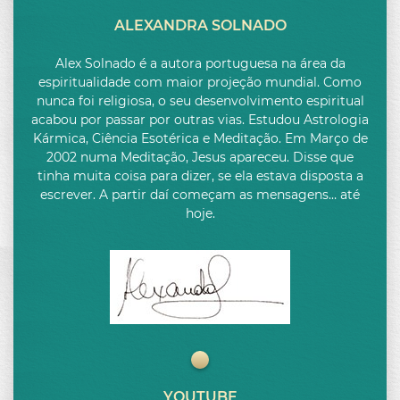
OUTUBRO
ALEXANDRA SOLNADO
NOVEMBRO
Alex Solnado é a autora portuguesa na área da
DEZEMBRO
espiritualidade com maior projeção mundial. Como
nunca foi religiosa, o seu desenvolvimento espiritual
acabou por passar por outras vias. Estudou Astrologia
Kármica, Ciência Esotérica e Meditação. Em Março de
2002 numa Meditação, Jesus apareceu. Disse que
tinha muita coisa para dizer, se ela estava disposta a
escrever. A partir daí começam as mensagens… até
hoje.
YOUTUBE