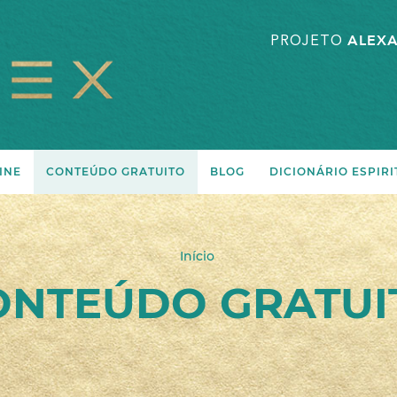
ALEX
PROJETO
INE
CONTEÚDO GRATUITO
BLOG
DICIONÁRIO ESPIRI
ASAS
Mensagens de Luz
Início
Quiz
ONTEÚDO GRATUI
Karma
E-Books Gratuitos
Flash Meditation: 7
Meditações gratuitas
Desafio de 7 dias gratuito -