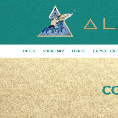
INÍCIO
SOBRE MIM
LIVROS
CURSOS ONL
Projeto
Livros
Autora
Ebooks
Processo pelo qual passou
C
Vídeos