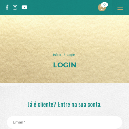
0
PROJECTO
ALEXANDRA SOLNADO
Início
/
Login
INÍCIO
LOGIN
SOBRE MIM
Projeto
Autora
Processo pelo qual passou
Já é cliente? Entre na sua conta.
Vídeos
LIVROS
Livros