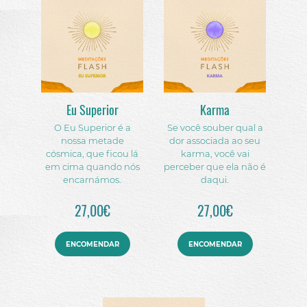
Eu Superior
Karma
O Eu Superior é a
Se você souber qual a
nossa metade
dor associada ao seu
cósmica, que ficou lá
karma, você vai
em cima quando nós
perceber que ela não é
encarnámos.
daqui.
27,00€
27,00€
ENCOMENDAR
ENCOMENDAR