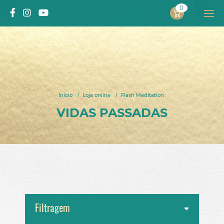
0
PROJECTO
ALEXANDRA SOLNADO
Início
/
Loja online
/
Flash Meditation
INÍCIO
VIDAS PASSADAS
SOBRE MIM
Projeto
Autora
Processo pelo qual passou
Vídeos
LIVROS
Filtragem
Livros