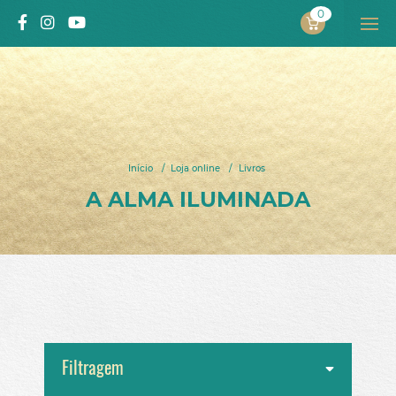
0
PROJECTO
ALEXANDRA SOLNADO
Início
/
Loja online
/
Livros
INÍCIO
A ALMA ILUMINADA
SOBRE MIM
Projeto
Autora
Processo pelo qual passou
Vídeos
LIVROS
Filtragem
Livros