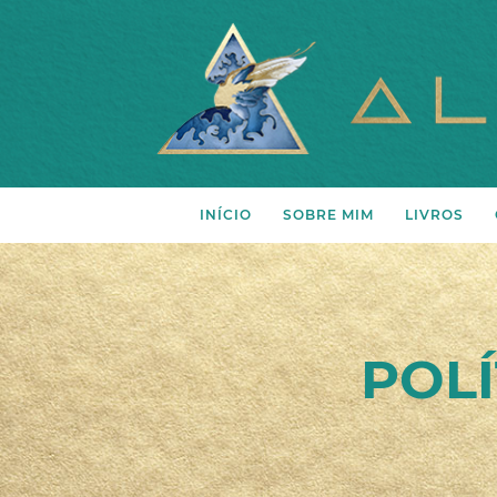
INÍCIO
SOBRE MIM
LIVROS
Projeto
Livros
Autora
Ebooks
Processo pelo qual pas
POLÍ
Vídeos