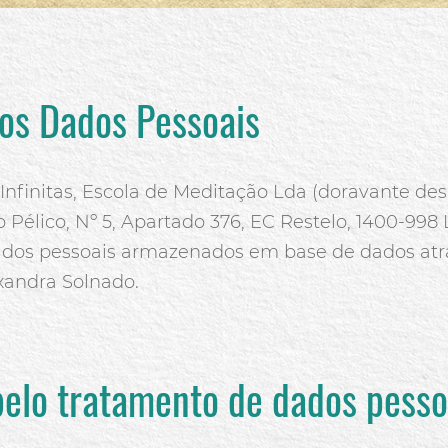
A Ponte
Livro da Luz Online:
Pergunte, o céu responde.
Vídeos Gratuitos
os Dados Pessoais
nfinitas, Escola de Meditação Lda (doravante de
vio Pélico, Nº 5, Apartado 376, EC Restelo, 1400-998
dados pessoais armazenados em base de dados atr
exandra Solnado.
elo tratamento de dados pesso