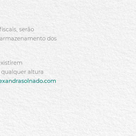
scais, serão
 o armazenamento dos
xistirem
 qualquer altura
exandrasolnado.com