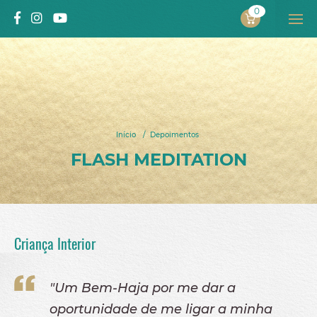
0
PROJECTO
ALEXANDRA SOLNADO
Início
/
Depoimentos
INÍCIO
FLASH MEDITATION
SOBRE MIM
Projeto
Autora
Criança Interior
Processo pelo qual passou
Vídeos
"Um Bem-Haja por me dar a
LIVROS
oportunidade de me ligar a minha
Livros