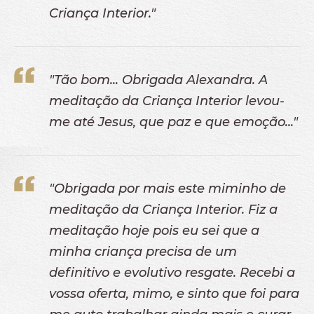
Criança Interior."
Ebooks
CURSOS ONLINE
CONTEÚDO GRATUITO
"Tão bom... Obrigada Alexandra. A
ASAS
meditação da Criança Interior levou-
Mensagens de Luz
me até Jesus, que paz e que emoção..."
Quiz
Karma
E-Books Gratuitos
"Obrigada por mais este miminho de
Flash Meditation: 7 Meditações gratuitas
meditação da Criança Interior. Fiz a
Desafio de 7 dias gratuito - A Ponte
meditação hoje pois eu sei que a
Livro da Luz Online: Pergunte, o céu responde.
minha criança precisa de um
Vídeos Gratuitos
definitivo e evolutivo resgate. Recebi a
BLOG
vossa oferta, mimo, e sinto que foi para
DICIONÁRIO ESPIRITUAL