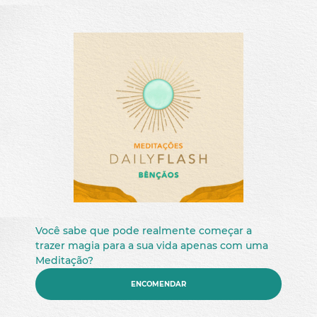
Ebooks
Categorias
CURSOS ONLINE
Livros
CONTEÚDO GRATUITO
Flash Meditation
ASAS
Cursos Online
Mensagens de Luz
Mapas Astrológicos
Quiz
Karma
Guias Inteligentes
E-Books Gratuitos
EVENTO ALEX 25 ANOS ~°
Flash Meditation: 7 Meditações gratuitas
Desafio de 7 dias gratuito - A Ponte
Preço
Você sabe que pode realmente começar a
Livro da Luz Online: Pergunte, o céu responde.
trazer magia para a sua vida apenas com uma
Vídeos Gratuitos
10,00€ - 50,00€
Meditação?
BLOG
50,00€ - 100,00€
ENCOMENDAR
100,00€ - 150,00€
DICIONÁRIO ESPIRITUAL