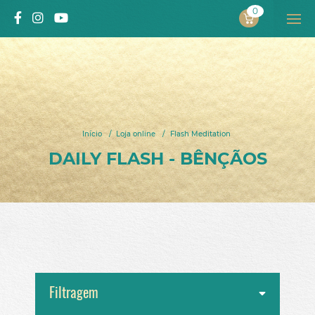
0
PROJECTO
ALEXANDRA SOLNADO
Início
/
Loja online
/
Flash Meditation
INÍCIO
DAILY FLASH - BÊNÇÃOS
SOBRE MIM
Projeto
Autora
Processo pelo qual passou
Vídeos
LIVROS
Filtragem
Livros