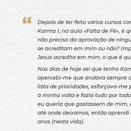
Depois de ter feito vários cursos 
Karma I, na aula «Falta de Fé», é 
não preciso da aprovação de ningu
se acreditam em mim ou não? Impo
Jesus acredita em mim, o que é qu
Nos dias de hoje sei que tenho Kar
apercebi-me que andava sempre a
lista de prioridades, esforçava-m
à minha volta e fazia tudo por tod
eu queria que gostassem de mim, e
até onde deixamos, então aprendi 
anos (nesta vida).