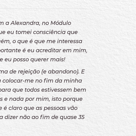
com a Alexandra, no Módulo
que eu tomei consciência que
ém, o que é que me interessa
rtante é eu acreditar em mim,
e eu posso querer mais!
ma de rejeição (e abandono). E
 colocar-me no fim da minha
e para que todos estivessem bem
os e nada por mim, isto porque
 é claro que as pessoas vão
a dizer não ao fim de quase 35