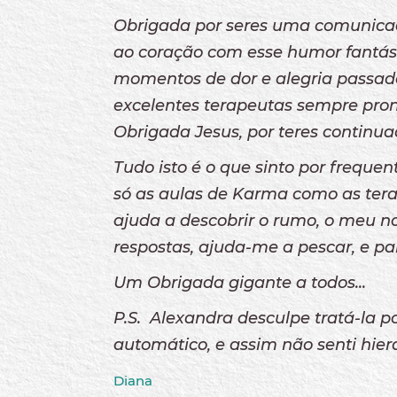
Obrigada por seres uma comunicad
ao coração com esse humor fantást
momentos de dor e alegria passado
excelentes terapeutas sempre pron
Obrigada Jesus, por teres continua
Tudo isto é o que sinto por freque
só as aulas de Karma como as tera
ajuda a descobrir o rumo, o meu n
respostas, ajuda-me a pescar, e p
Um Obrigada gigante a todos...
P.S. Alexandra desculpe tratá-la po
automático, e assim não senti hier
Diana