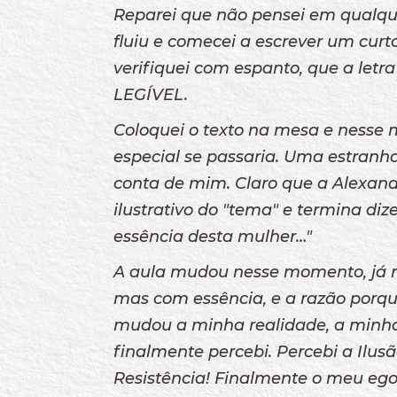
Reparei que não pensei em qualqu
fluiu e comecei a escrever um curto
verifiquei com espanto, que a letr
LEGÍVEL.
Coloquei o texto na mesa e nesse 
especial se passaria. Uma estran
conta de mim. Claro que a Alexand
ilustrativo do "tema" e termina di
essência desta mulher…"
A aula mudou nesse momento, já n
mas com essência, e a razão porq
mudou a minha realidade, a minha
finalmente percebi. Percebi a Ilusão
Resistência! Finalmente o meu eg