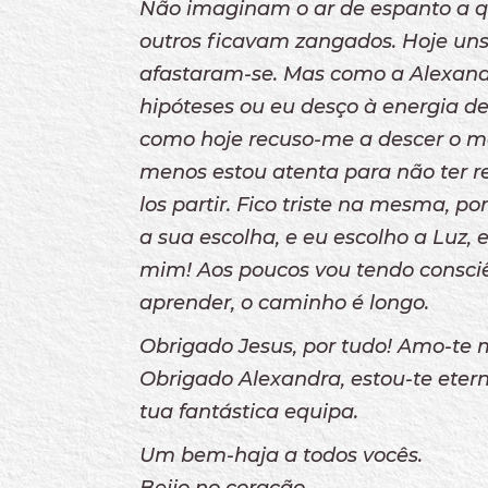
Não imaginam o ar de espanto a q
outros ficavam zangados. Hoje uns
afastaram-se. Mas como a Alexandr
hipóteses ou eu desço à energia de
como hoje recuso-me a descer o me
menos estou atenta para não ter r
los partir. Fico triste na mesma, 
a sua escolha, e eu escolho a Luz, 
mim! Aos poucos vou tendo consci
aprender, o caminho é longo.
Obrigado Jesus, por tudo! Amo-te 
Obrigado Alexandra, estou-te ete
tua fantástica equipa.
Um bem-haja a todos vocês.