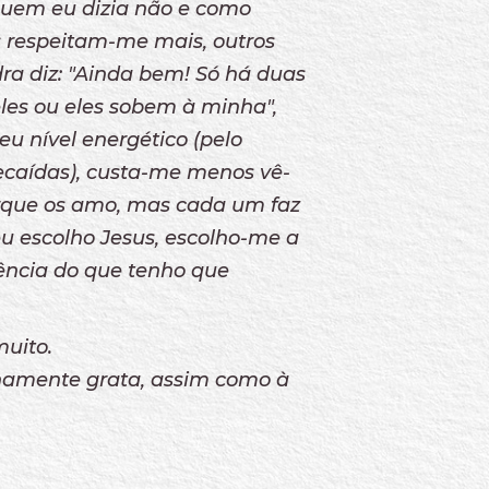
uem eu dizia não e como
 respeitam-me mais, outros
a diz: "Ainda bem! Só há duas
les ou eles sobem à minha",
u nível energético (pelo
ecaídas), custa-me menos vê-
porque os amo, mas cada um faz
eu escolho Jesus, escolho-me a
ência do que tenho que
muito.
rnamente grata, assim como à