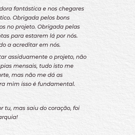
ora fantástica e nos chegares
ico. Obrigada pelos bons
s no projeto. Obrigada pelas
tas para estarem lá por nós.
do a acreditar em nós.
ntar assiduamente o projeto, não
pias mensais, tudo isto me
orte, mas não me dá as
ara mim isso é fundamental.
r tu, mas saiu do coração, foi
arquia!