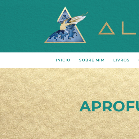
INÍCIO
SOBRE MIM
LIVROS
Projeto
Livros
Autora
Ebooks
Processo pelo qual pas
APROF
Vídeos