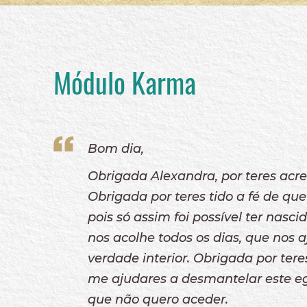
A Ponte
Livro da Luz Online:
Pergunte, o céu responde.
Vídeos Gratuitos
Módulo Karma
Bom dia,
Obrigada Alexandra, por teres acre
Obrigada por teres tido a fé de que
pois só assim foi possível ter nasc
nos acolhe todos os dias, que nos 
verdade interior. Obrigada por te
me ajudares a desmantelar este eg
que não quero aceder.